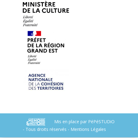
Mis en place par
PéPéSTUDiO
- Tous droits réservés -
Mentions Légales