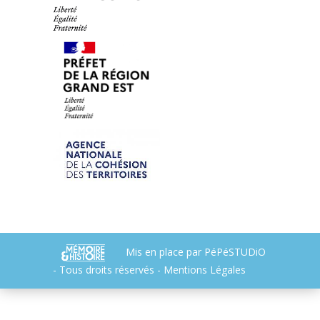
Mis en place par
PéPéSTUDiO
- Tous droits réservés -
Mentions Légales